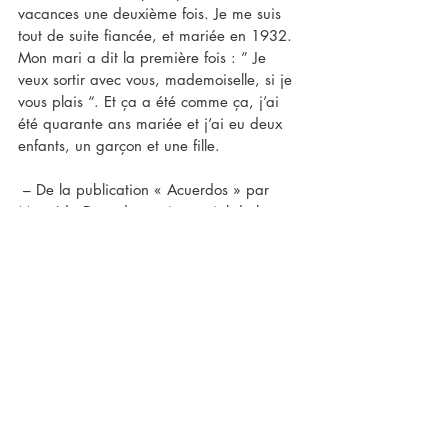
vacances une deuxième fois. Je me suis 
tout de suite fiancée, et mariée en 1932. 
Mon mari a dit la première fois : ” Je 
veux sortir avec vous, mademoiselle, si je 
vous plais “. Et ça a été comme ça, j’ai 
été quarante ans mariée et j’ai eu deux 
enfants, un garçon et une fille.
 – De la publication « Acuerdos » par 
Mme Ida Dery du service social de la 
C.I.G
Posts récents
Voir tout