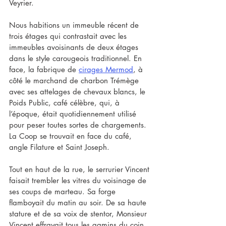
Veyrier.
Nous habitions un immeuble récent de 
trois étages qui contrastait avec les 
immeubles avoisinants de deux étages 
dans le style carougeois traditionnel. En 
face, la fabrique de 
cirages Mermod
, à 
côté le marchand de charbon Trémège 
avec ses attelages de chevaux blancs, le 
Poids Public, café célèbre, qui, à 
l’époque, était quotidiennement utilisé 
pour peser toutes sortes de chargements. 
La Coop se trouvait en face du café, 
angle Filature et Saint Joseph.
Tout en haut de la rue, le serrurier Vincent 
faisait trembler les vitres du voisinage de 
ses coups de marteau. Sa forge 
flamboyait du matin au soir. De sa haute 
stature et de sa voix de stentor, Monsieur 
Vincent effrayait tous les gamins du coin. 