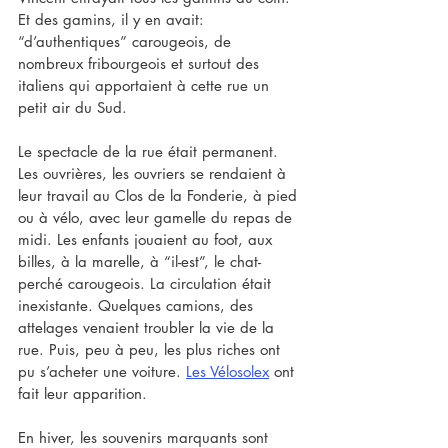
Et des gamins, il y en avait: 
“d’authentiques” carougeois, de 
nombreux fribourgeois et surtout des 
italiens qui apportaient à cette rue un 
petit air du Sud.
Le spectacle de la rue était permanent. 
Les ouvrières, les ouvriers se rendaient à 
leur travail au Clos de la Fonderie, à pied 
ou à vélo, avec leur gamelle du repas de 
midi. Les enfants jouaient au foot, aux 
billes, à la marelle, à “il-est”, le chat-
perché carougeois. La circulation était 
inexistante. Quelques camions, des 
attelages venaient troubler la vie de la 
rue. Puis, peu à peu, les plus riches ont 
pu s’acheter une voiture. 
Les Vélosolex
 ont 
fait leur apparition.
En hiver, les souvenirs marquants sont 