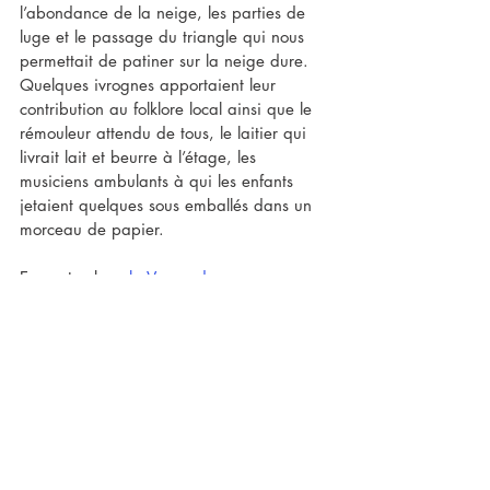
l’abondance de la neige, les parties de 
luge et le passage du triangle qui nous 
permettait de patiner sur la neige dure. 
Quelques ivrognes apportaient leur 
contribution au folklore local ainsi que le 
rémouleur attendu de tous, le laitier qui 
livrait lait et beurre à l’étage, les 
musiciens ambulants à qui les enfants 
jetaient quelques sous emballés dans un 
morceau de papier.
En septembre, 
la Vogue de 
Carouge
 s’installait à la Place du Marché 
et à la Place du Temple. Depuis nos 
fenêtres, nous voyions les balançoires au-
dessus des toits des maisons voisines au 
rythme des musiques mécaniques cent 
fois répétées jusqu’à une heure tardive.
Oui, la vie à la rue de la Filature nous 