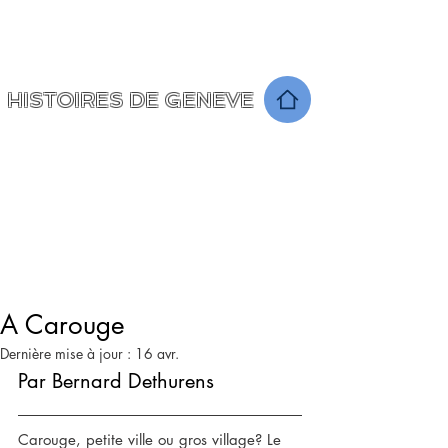
Un voyage à travers le temps
raconté par les Seniors ...
HISTOIRES DE GENEVE
A Carouge
Dernière mise à jour :
16 avr.
Par Bernard Dethurens
Carouge, petite ville ou gros village? Le 