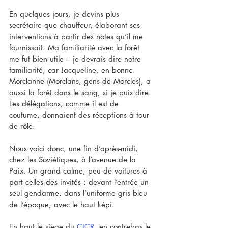
En quelques jours, je devins plus 
secrétaire que chauffeur, élaborant ses 
interventions à partir des notes qu’il me 
fournissait. Ma familiarité avec la forêt 
me fut bien utile – je devrais dire notre 
familiarité, car Jacqueline, en bonne 
Morclanne (Morclans, gens de Morcles), a 
aussi la forêt dans le sang, si je puis dire. 
Les délégations, comme il est de 
coutume, donnaient des réceptions à tour 
de rôle.
Nous voici donc, une fin d’après-midi, 
chez les Soviétiques, à l’avenue de la 
Paix. Un grand calme, peu de voitures à 
part celles des invités ; devant l’entrée un 
seul gendarme, dans l’uniforme gris bleu 
de l’époque, avec le haut képi. 
En haut le siège du 
CICR
, en contrebas le 