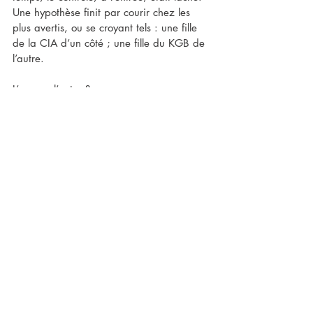
Une hypothèse finit par courir chez les 
plus avertis, ou se croyant tels : une fille 
de la CIA d’un côté ; une fille du KGB de 
l’autre.
L’une ou l’autre ?
Ou ni l’une ni l’autre ?
Ou les deux ?
J’entends encore ce rire en cascade, alors 
que le Mont-Blanc vire du rose au mauve. 
Si je me souviens de cette rieuse blonde, 
c’est, sans doute, que les femmes étaient 
rares dans ces réunions : quelques 
épouses, deux ou trois jolies secrétaires… 
On était encore en période qu’on 
appellera plus tard « macho ». A-t-elle 
vraiment disparu?