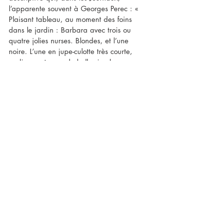
l’apparente souvent à Georges Perec : « 
Plaisant tableau, au moment des foins 
dans le jardin : Barbara avec trois ou 
quatre jolies nurses. Blondes, et l’une 
noire. L’une en jupe-culotte très courte, 
pudique, et avec de belles jambes 
banales et les larges tendons au pli du 
genou ». Je me souviens de cette Noire. 
Sa première apparition devant la boîte 
aux lettres de la Gare des Eaux-Vives.
M’étant rendu l’autre jour à la clinique 
pour un examen, je passai un long 
moment au milieu du parking à 
reconstituer les Grangettes de Musil, les 
Grangettes de 1940, telles que je les ai 
connues aussi. Les pieds sur le sol 
goudronné, j’étais, en esprit, dans le pré 
fané par Barbara et les jeunes filles, car, 
selon mon estimation, c’était l’endroit où 